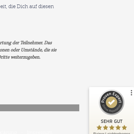
it, die Dich auf diesen
rtung der Teilnehmer. Das
Kundenbewertungen und Erfahrungen zu
Rainer Leichtenberger
onen oder Umstände, die sie
ritte weiterzugeben.
%
100
SEHR GUT
Empfehlungen auf
ProvenExpert.com
5,00
/
4,99
56
30
1
Bewertungen von
Bewertungen auf
anderen Quelle
ProvenExpert.com
Blick aufs ProvenExpert-Profil werfen
SEHR GUT
J.
5,00
klärung
·
Impressum